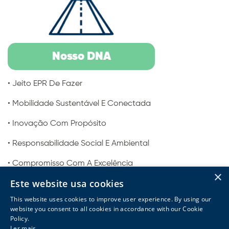
Nosso DNA
• Jeito EPR De Fazer
• Mobilidade Sustentável E Conectada
• Inovação Com Propósito
• Responsabilidade Social E Ambiental
• Compromisso Com A Excelência
×
Este website usa cookies
• Comprometimento Com A Segurança
This website uses cookies to improve user experience. By using our
website you consent to all cookies in accordance with our Cookie
Policy.
Ler mais